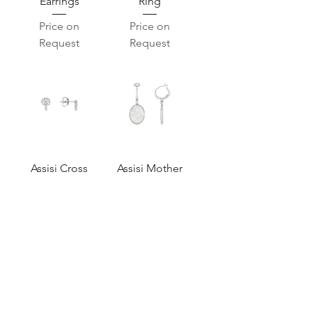
Earrings
Ring
Price on
Price on
Request
Request
Assisi Cross
Assisi Mother
Earrings
of Pearl
Earrings
Price on
Request
Price on
Request